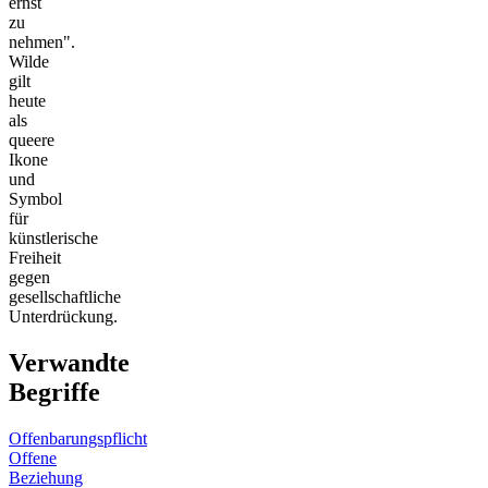
ernst
zu
nehmen".
Wilde
gilt
heute
als
queere
Ikone
und
Symbol
für
künstlerische
Freiheit
gegen
gesellschaftliche
Unterdrückung.
Verwandte
Begriffe
Offenbarungspflicht
Offene
Beziehung