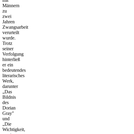
mit
Männern
zu
zwei
Jahren
Zwangsarbeit
verurteilt
wurde.
Trotz
seiner
Verfolgung
hinterließ
er ein
bedeutendes
literarisches
Werk,
darunter
„Das
Bildnis
des
Dorian
Gray"
und
„Die
Wichtigkeit,