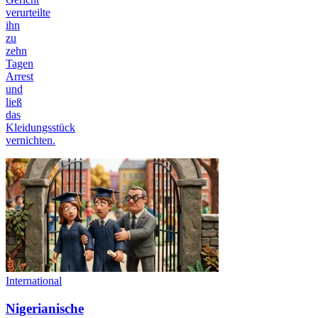
verurteilte
ihn
zu
zehn
Tagen
Arrest
und
ließ
das
Kleidungsstück
vernichten.
International
Nigerianische