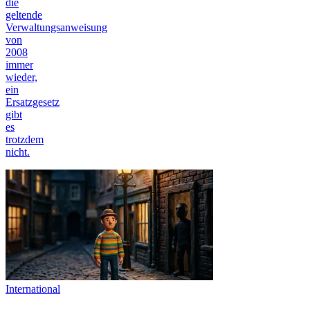
die
geltende
Verwaltungsanweisung
von
2008
immer
wieder,
ein
Ersatzgesetz
gibt
es
trotzdem
nicht.
International