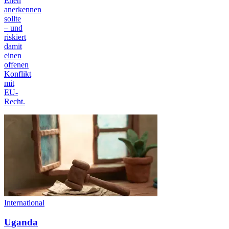
Ehen
anerkennen
sollte
– und
riskiert
damit
einen
offenen
Konflikt
mit
EU-
Recht.
International
Uganda