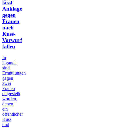
lässt
Anklage
gegen
Frauen
nach
Kuss-
Vorwurf
fallen
In
Uganda
sind
Ermittlungen
gegen
zwei
Frauen
eingestellt
worden,
denen
ein
öffentlicher
Kuss
und