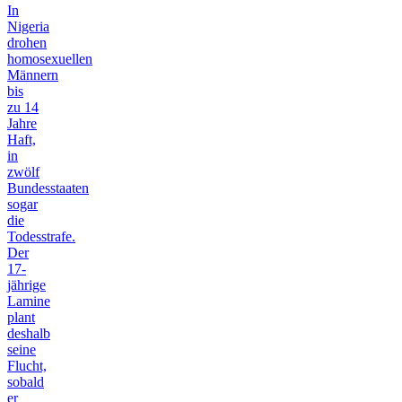
In
Nigeria
drohen
homosexuellen
Männern
bis
zu 14
Jahre
Haft,
in
zwölf
Bundesstaaten
sogar
die
Todesstrafe.
Der
17-
jährige
Lamine
plant
deshalb
seine
Flucht,
sobald
er