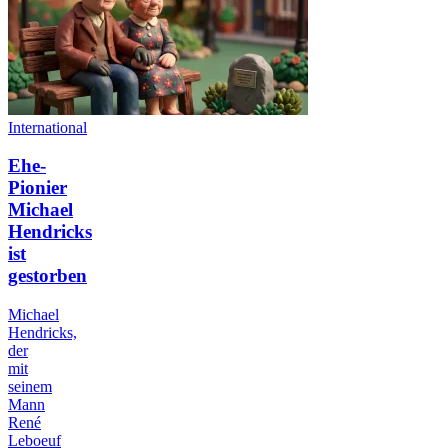
International
Ehe-
Pionier
Michael
Hendricks
ist
gestorben
Michael
Hendricks,
der
mit
seinem
Mann
René
Leboeuf