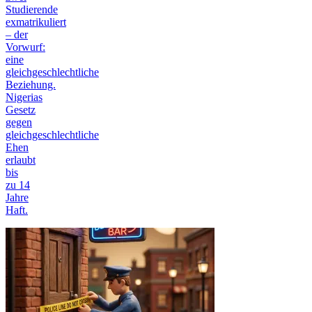
Studierende
exmatrikuliert
– der
Vorwurf:
eine
gleichgeschlechtliche
Beziehung.
Nigerias
Gesetz
gegen
gleichgeschlechtliche
Ehen
erlaubt
bis
zu 14
Jahre
Haft.