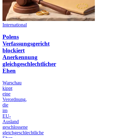
International
Polens
Verfassungsgericht
blockiert
Anerkennung
gleichgeschlechtlicher
Ehen
Warschau
kippt
eine
Verordnung,
die
im
EU-
Ausland
geschlossene
gleichgeschlechtliche