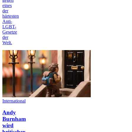
gegen
eines
der
härtesten
Anti-
LGBT-
Gesetze
der
Welt.
International
Andy
Burnham
wird
britischer