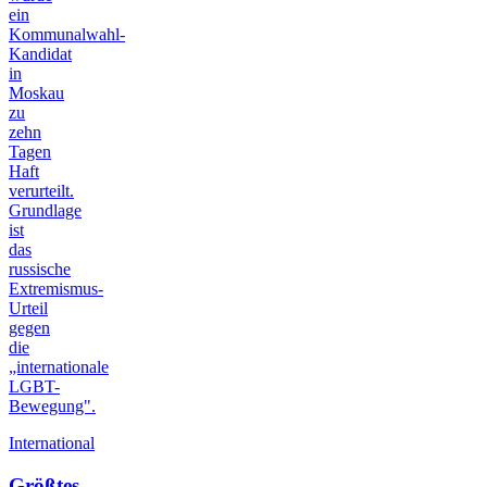
ein
Kommunalwahl-
Kandidat
in
Moskau
zu
zehn
Tagen
Haft
verurteilt.
Grundlage
ist
das
russische
Extremismus-
Urteil
gegen
die
„internationale
LGBT-
Bewegung".
International
Größtes