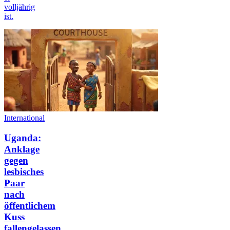
volljährig
ist.
International
Uganda:
Anklage
gegen
lesbisches
Paar
nach
öffentlichem
Kuss
fallengelassen