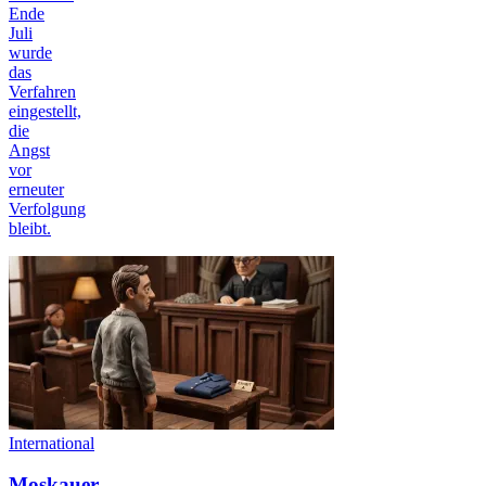
Ende
Juli
wurde
das
Verfahren
eingestellt,
die
Angst
vor
erneuter
Verfolgung
bleibt.
International
Moskauer