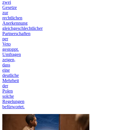
zwei
Gesetze
zur
rechtlichen
Anerkennung
gleichgeschlechtlicher
Partnerschaften
per
Veto
gestoppt.
Umfragen
zeigen,
dass
eine
deutliche
Mehrheit
der
Polen
solche
Regelungen
befürwortet.