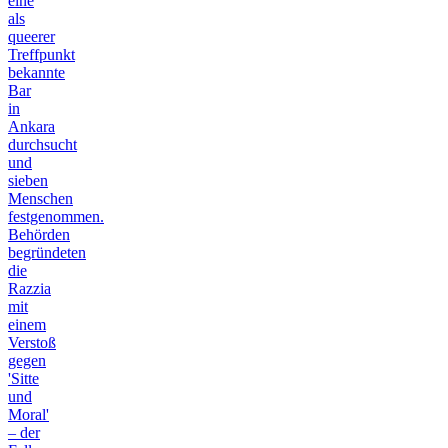
eine
als
queerer
Treffpunkt
bekannte
Bar
in
Ankara
durchsucht
und
sieben
Menschen
festgenommen.
Behörden
begründeten
die
Razzia
mit
einem
Verstoß
gegen
'Sitte
und
Moral'
– der