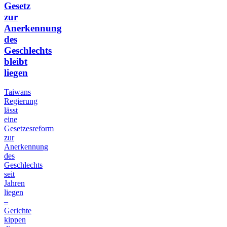
Gesetz
zur
Anerkennung
des
Geschlechts
bleibt
liegen
Taiwans
Regierung
lässt
eine
Gesetzesreform
zur
Anerkennung
des
Geschlechts
seit
Jahren
liegen
–
Gerichte
kippen