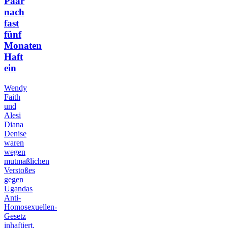
Paar
nach
fast
fünf
Monaten
Haft
ein
Wendy
Faith
und
Alesi
Diana
Denise
waren
wegen
mutmaßlichen
Verstoßes
gegen
Ugandas
Anti-
Homosexuellen-
Gesetz
inhaftiert.