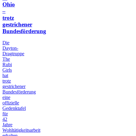
Ohio
–
trotz
gestrichener
Bundesförderung
Die
Dayton-
Dragtruppe
The
Rubi
Girls
hat
trotz
gestrichener
Bundesförderung
eine
offizielle
Gedenktafel
für
42
Jahre
Wohltätigkeitsarbeit
erhalten