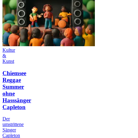
Kultur
&
Kunst
Chiemsee
Reggae
Summer
ohne
Hasssänger
Capleton
Der
umstrittene
Sänger
Capleton