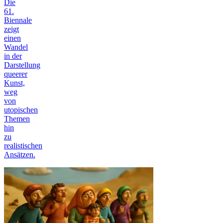
Die
61.
Biennale
zeigt
einen
Wandel
in der
Darstellung
queerer
Kunst,
weg
von
utopischen
Themen
hin
zu
realistischen
Ansätzen.