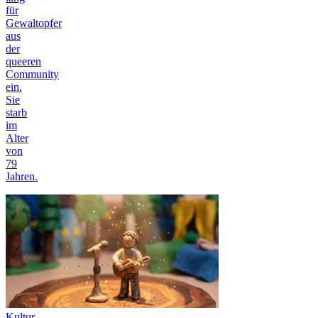
für
Gewaltopfer
aus
der
queeren
Community
ein.
Sie
starb
im
Alter
von
79
Jahren.
Kultur