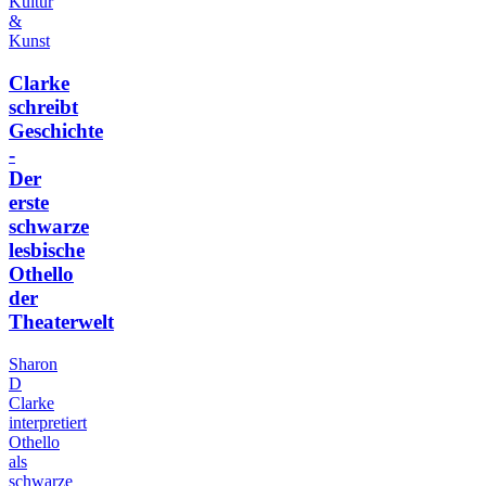
Kultur
&
Kunst
Clarke
schreibt
Geschichte
-
Der
erste
schwarze
lesbische
Othello
der
Theaterwelt
Sharon
D
Clarke
interpretiert
Othello
als
schwarze