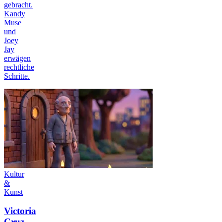
gebracht.
Kandy
Muse
und
Joey
Jay
erwägen
rechtliche
Schritte.
Kultur
&
Kunst
Victoria
Cruz,