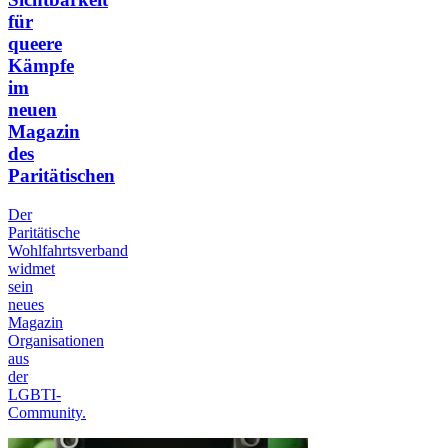
für
queere
Kämpfe
im
neuen
Magazin
des
Paritätischen
Der
Paritätische
Wohlfahrtsverband
widmet
sein
neues
Magazin
Organisationen
aus
der
LGBTI-
Community.