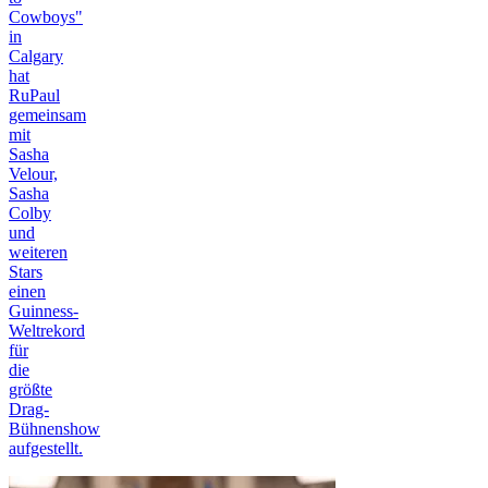
Cowboys"
in
Calgary
hat
RuPaul
gemeinsam
mit
Sasha
Velour,
Sasha
Colby
und
weiteren
Stars
einen
Guinness-
Weltrekord
für
die
größte
Drag-
Bühnenshow
aufgestellt.