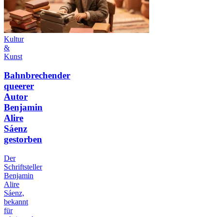
Kultur
&
Kunst
Bahnbrechender
queerer
Autor
Benjamin
Alire
Sáenz
gestorben
Der
Schriftsteller
Benjamin
Alire
Sáenz,
bekannt
für