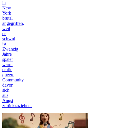
in
New
York
brutal
angegriffen,
weil
er
schwul
ist.
Zwanzig
Jahre
später
warnt
er die
queere
Community
davor,
sich
aus
Angst
zurückzuziehen.