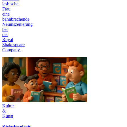
lesbische
Frau,
eine
bahnbrechende
Neuinszenierung
bei
der
Royal
Shakespeare
Company.
Kultur
&
Kunst
Sichtbarkeit