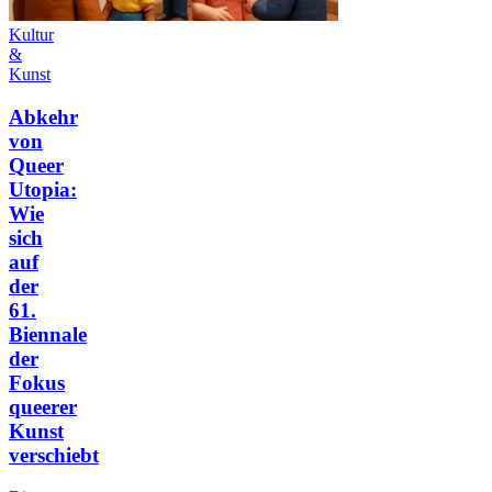
Kultur
&
Kunst
Abkehr
von
Queer
Utopia:
Wie
sich
auf
der
61.
Biennale
der
Fokus
queerer
Kunst
verschiebt