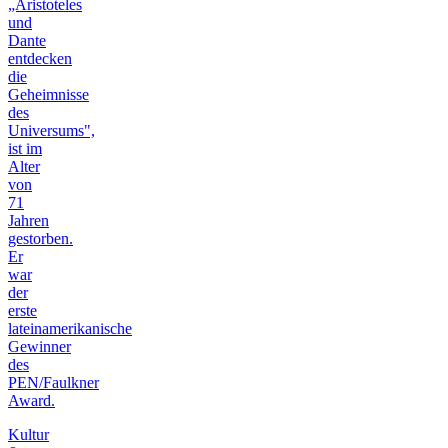
„Aristoteles
und
Dante
entdecken
die
Geheimnisse
des
Universums",
ist im
Alter
von
71
Jahren
gestorben.
Er
war
der
erste
lateinamerikanische
Gewinner
des
PEN/Faulkner
Award.
Kultur