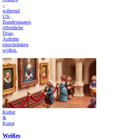
–
während
US-
Bundesstaaten
öffentliche
Drag-
Auftritte
einschränken
wollen.
Kultur
&
Kunst
Weißes