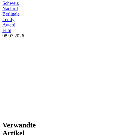
Schweiz
Nachruf
Berlinale
Teddy
Award
Film
08.07.2026
Verwandte
Artikel