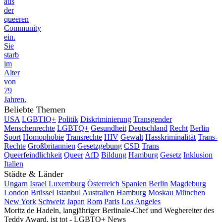
aus
der
queeren
Community
ein.
Sie
starb
im
Alter
von
79
Jahren.
Beliebte Themen
USA
LGBTIQ+
Politik
Diskriminierung
Transgender
Menschenrechte
LGBTQ+
Gesundheit
Deutschland
Recht
Berlin
Sport
Homophobie
Transrechte
HIV
Gewalt
Hasskriminalität
Trans-
Rechte
Großbritannien
Gesetzgebung
CSD
Trans
Queerfeindlichkeit
Queer
AfD
Bildung
Hamburg
Gesetz
Inklusion
Italien
Städte & Länder
Ungarn
Israel
Luxemburg
Österreich
Spanien
Berlin
Magdeburg
London
Brüssel
Istanbul
Australien
Hamburg
Moskau
München
New York
Schweiz
Japan
Rom
Paris
Los Angeles
Moritz de Hadeln, langjähriger Berlinale-Chef und Wegbereiter des
Teddy Award, ist tot - LGBTQ+ News