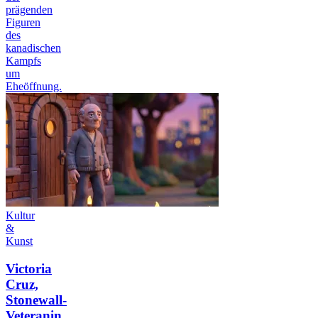
prägenden
Figuren
des
kanadischen
Kampfs
um
Eheöffnung.
Kultur
&
Kunst
Victoria
Cruz,
Stonewall-
Veteranin