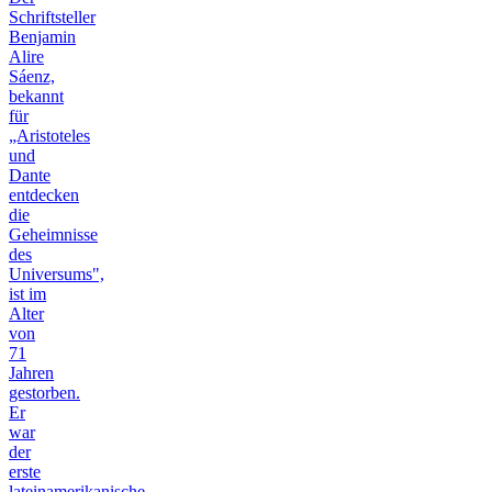
Schriftsteller
Benjamin
Alire
Sáenz,
bekannt
für
„Aristoteles
und
Dante
entdecken
die
Geheimnisse
des
Universums",
ist im
Alter
von
71
Jahren
gestorben.
Er
war
der
erste
lateinamerikanische