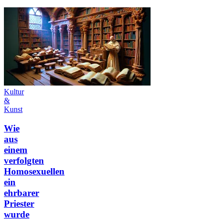
Kultur
&
Kunst
Wie
aus
einem
verfolgten
Homosexuellen
ein
ehrbarer
Priester
wurde