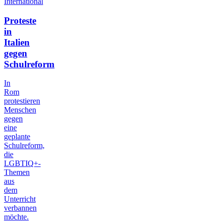
International
Proteste
in
Italien
gegen
Schulreform
In
Rom
protestieren
Menschen
gegen
eine
geplante
Schulreform,
die
LGBTIQ+-
Themen
aus
dem
Unterricht
verbannen
möchte.