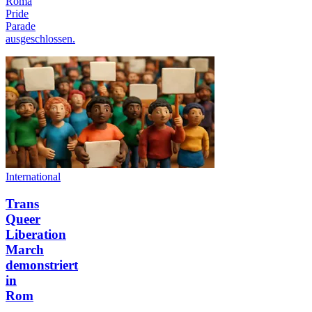
Roma
Pride
Parade
ausgeschlossen.
International
Trans
Queer
Liberation
March
demonstriert
in
Rom