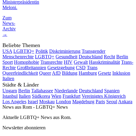
Ministerpräsidentin
Meloni.
Zum
News-
Archiv
→
Beliebte Themen
USA
LGBTIQ+
Politik
Diskriminierung
Transgender
Menschenrechte
LGBTQ+
Gesundheit
Deutschland
Recht
Berlin
Sport
Homophobie
Transrechte
HIV
Gewalt
Hasskriminalität
Trans-
Rechte
Großbritannien
Gesetzgebung
CSD
Trans
Queerfeindlichkeit
Queer
AfD
Bildung
Hamburg
Gesetz
Inklusion
Italien
Städte & Länder
Ungarn
Berlin
Tallahassee
Niederlande
Deutschland
Spanien
Istanbul
Italien
Südkorea
Wien
Frankfurt
Vereinigtes Königreich
Los Angeles
Israel
Moskau
London
Magdeburg
Paris
Seoul
Ankara
News aus Rom - LGBTQ+ News
Aktuelle LGBTQ+ News aus Rom.
Newsletter abonnieren