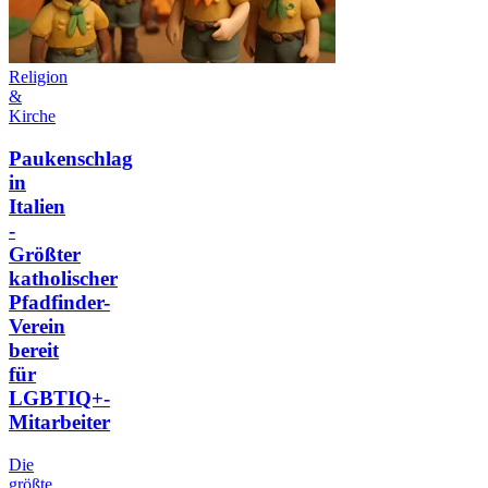
Religion
&
Kirche
Paukenschlag
in
Italien
-
Größter
katholischer
Pfadfinder-
Verein
bereit
für
LGBTIQ+-
Mitarbeiter
Die
größte