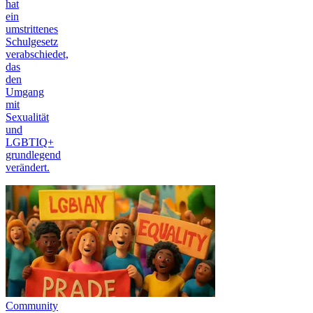
hat
ein
umstrittenes
Schulgesetz
verabschiedet,
das
den
Umgang
mit
Sexualität
und
LGBTIQ+
grundlegend
verändert.
Community