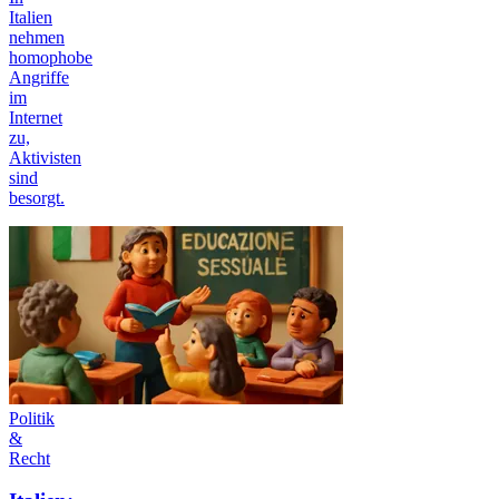
Italien
nehmen
homophobe
Angriffe
im
Internet
zu,
Aktivisten
sind
besorgt.
Politik
&
Recht