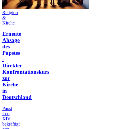
Religion
&
Kirche
Erneute
Absage
des
Papstes
-
Direkter
Konfrontationskurs
zur
Kirche
in
Deutschland
Papst
Leo
XIV.
bekräftigt