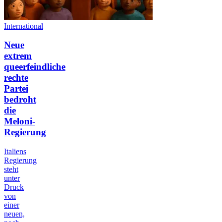
International
Neue
extrem
queerfeindliche
rechte
Partei
bedroht
die
Meloni-
Regierung
Italiens
Regierung
steht
unter
Druck
von
einer
neuen,