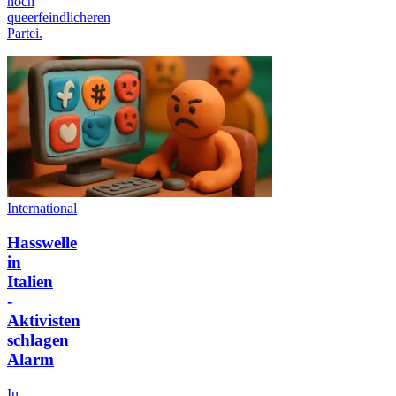
noch
queerfeindlicheren
Partei.
International
Hasswelle
in
Italien
-
Aktivisten
schlagen
Alarm
In