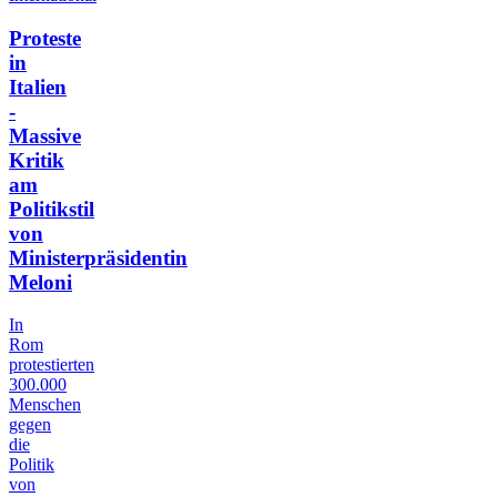
Proteste
in
Italien
-
Massive
Kritik
am
Politikstil
von
Ministerpräsidentin
Meloni
In
Rom
protestierten
300.000
Menschen
gegen
die
Politik
von