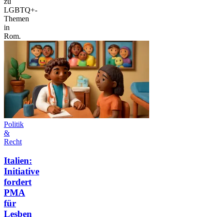
zu
LGBTQ+-
Themen
in
Rom.
Politik
&
Recht
Italien:
Initiative
fordert
PMA
für
Lesben