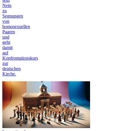
sein
Nein
zu
Segnungen
von
homosexuellen
Paaren
und
geht
damit
auf
Konfrontationskurs
zur
deutschen
Kirche.