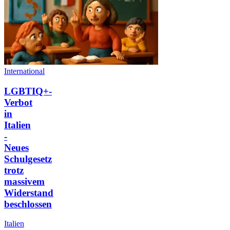
International
LGBTIQ+-
Verbot
in
Italien
-
Neues
Schulgesetz
trotz
massivem
Widerstand
beschlossen
Italien