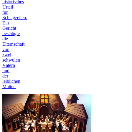
historisches
Urteil
für
Schlagzeilen:
Ein
Gericht
bestätigte
die
Elternschaft
von
zwei
schwulen
Vätern
und
der
leiblichen
Mutter.