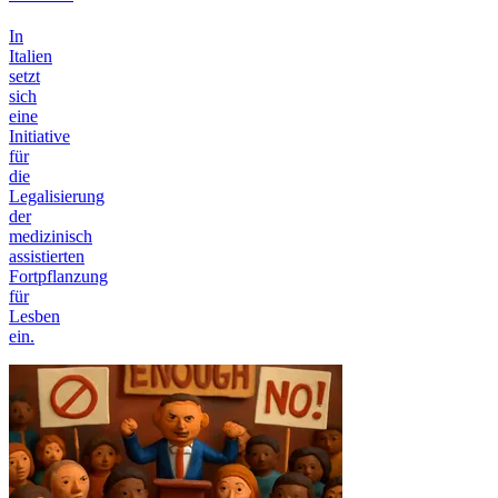
In
Italien
setzt
sich
eine
Initiative
für
die
Legalisierung
der
medizinisch
assistierten
Fortpflanzung
für
Lesben
ein.