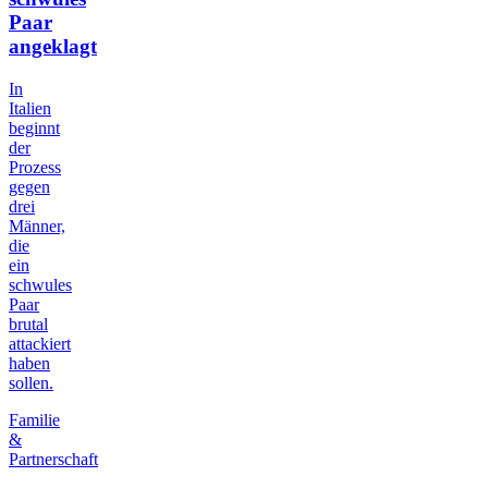
Paar
angeklagt
In
Italien
beginnt
der
Prozess
gegen
drei
Männer,
die
ein
schwules
Paar
brutal
attackiert
haben
sollen.
Familie
&
Partnerschaft