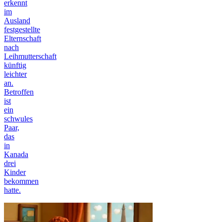
erkennt
im
Ausland
festgestellte
Elternschaft
nach
Leihmutterschaft
künftig
leichter
an.
Betroffen
ist
ein
schwules
Paar,
das
in
Kanada
drei
Kinder
bekommen
hatte.