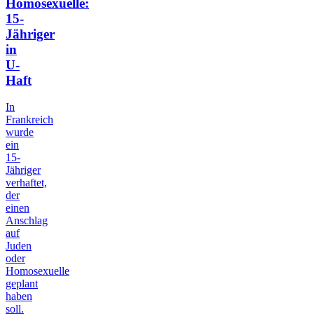
Homosexuelle:
15-
Jähriger
in
U-
Haft
In
Frankreich
wurde
ein
15-
Jähriger
verhaftet,
der
einen
Anschlag
auf
Juden
oder
Homosexuelle
geplant
haben
soll.