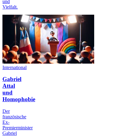
und
Vielfalt.
International
Gabriel
Attal
und
Homophobie
Der
französische
Ex-
Premierminister
Gabriel