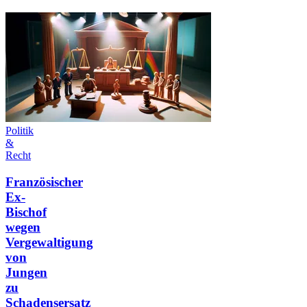
Politik
&
Recht
Französischer
Ex-
Bischof
wegen
Vergewaltigung
von
Jungen
zu
Schadensersatz