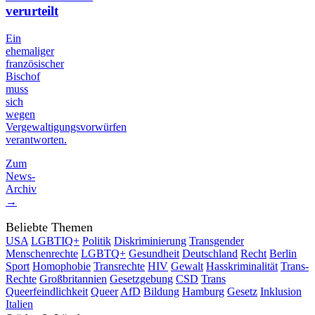
verurteilt
Ein
ehemaliger
französischer
Bischof
muss
sich
wegen
Vergewaltigungsvorwürfen
verantworten.
Zum
News-
Archiv
→
Beliebte Themen
USA
LGBTIQ+
Politik
Diskriminierung
Transgender
Menschenrechte
LGBTQ+
Gesundheit
Deutschland
Recht
Berlin
Sport
Homophobie
Transrechte
HIV
Gewalt
Hasskriminalität
Trans-
Rechte
Großbritannien
Gesetzgebung
CSD
Trans
Queerfeindlichkeit
Queer
AfD
Bildung
Hamburg
Gesetz
Inklusion
Italien