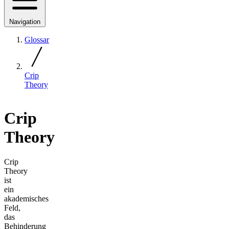
Navigation
Glossar
Crip
Theory
Crip
Theory
Crip
Theory
ist
ein
akademisches
Feld,
das
Behinderung