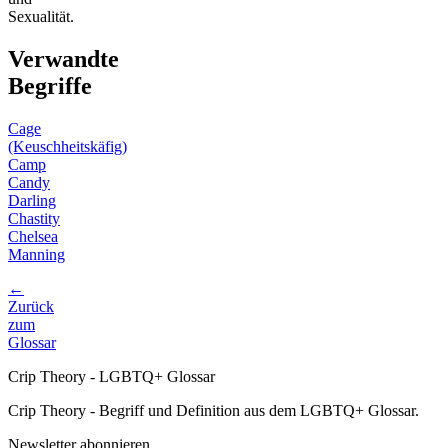
Sexualität.
Verwandte
Begriffe
Cage
(Keuschheitskäfig)
Camp
Candy
Darling
Chastity
Chelsea
Manning
←
Zurück
zum
Glossar
Crip Theory - LGBTQ+ Glossar
Crip Theory - Begriff und Definition aus dem LGBTQ+ Glossar.
Newsletter abonnieren