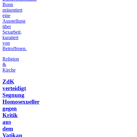
Bonn
präsentiert
eine
Ausstellung
über
Sexarbeit,
kuratiert
von
Betroffenen.
Religion
&
Kirche
ZdK
verteidigt
Segnung
Homosexueller
gegen
Kritik
aus
dem
Vatikan