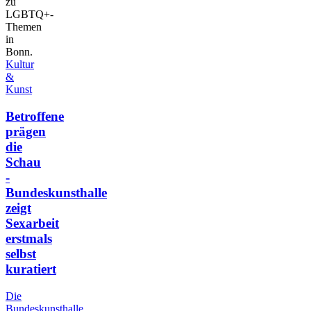
zu
LGBTQ+-
Themen
in
Bonn.
Kultur
&
Kunst
Betroffene
prägen
die
Schau
-
Bundeskunsthalle
zeigt
Sexarbeit
erstmals
selbst
kuratiert
Die
Bundeskunsthalle