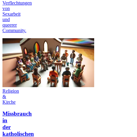
Verflechtungen
von
Sexarbeit
und
queerer
Community.
Religion
&
Kirche
Missbrauch
in
der
katholischen