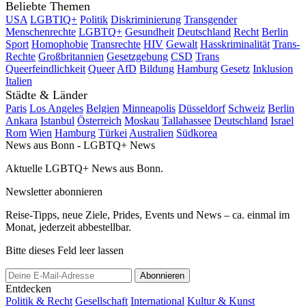
Beliebte Themen
USA
LGBTIQ+
Politik
Diskriminierung
Transgender
Menschenrechte
LGBTQ+
Gesundheit
Deutschland
Recht
Berlin
Sport
Homophobie
Transrechte
HIV
Gewalt
Hasskriminalität
Trans-
Rechte
Großbritannien
Gesetzgebung
CSD
Trans
Queerfeindlichkeit
Queer
AfD
Bildung
Hamburg
Gesetz
Inklusion
Italien
Städte & Länder
Paris
Los Angeles
Belgien
Minneapolis
Düsseldorf
Schweiz
Berlin
Ankara
Istanbul
Österreich
Moskau
Tallahassee
Deutschland
Israel
Rom
Wien
Hamburg
Türkei
Australien
Südkorea
News aus Bonn - LGBTQ+ News
Aktuelle LGBTQ+ News aus Bonn.
Newsletter abonnieren
Reise-Tipps, neue Ziele, Prides, Events und News – ca. einmal im
Monat, jederzeit abbestellbar.
Bitte dieses Feld leer lassen
Abonnieren
Entdecken
Politik & Recht
Gesellschaft
International
Kultur & Kunst