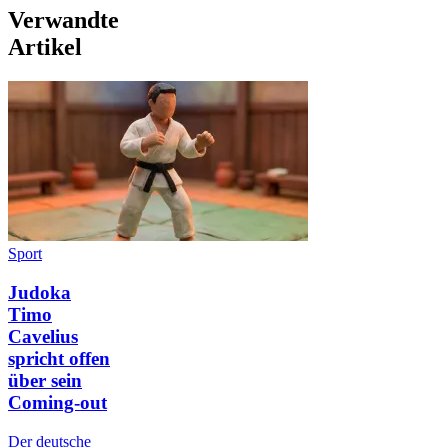
Verwandte
Artikel
Sport
Judoka
Timo
Cavelius
spricht offen
über sein
Coming-out
Der deutsche