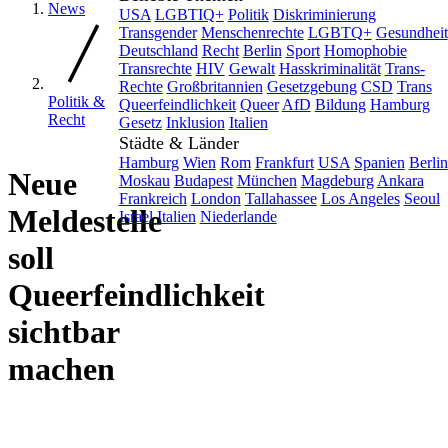
News
USA
LGBTIQ+
Politik
Diskriminierung
Transgender
Menschenrechte
LGBTQ+
Gesundheit
Deutschland
Recht
Berlin
Sport
Homophobie
Transrechte
HIV
Gewalt
Hasskriminalität
Trans-
Rechte
Großbritannien
Gesetzgebung
CSD
Trans
Politik &
Queerfeindlichkeit
Queer
AfD
Bildung
Hamburg
Recht
Gesetz
Inklusion
Italien
Städte & Länder
Hamburg
Wien
Rom
Frankfurt
USA
Spanien
Berlin
Neue
Moskau
Budapest
München
Magdeburg
Ankara
Frankreich
London
Tallahassee
Los Angeles
Seoul
Meldestelle
Israel
Italien
Niederlande
soll
Queerfeindlichkeit
sichtbar
machen