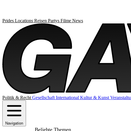
Prides
Locations
Reisen
Partys
Filme
News
Politik & Recht
Gesellschaft
International
Kultur & Kunst
Veranstalt
Navigation
Beliebte Themen