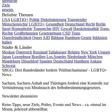
sportliche
Ziele
gesetzt.
Beliebte Themen
USA
LGBTIQ+
Politik
Diskriminierung
Transgender
Menschenrechte
LGBTQ+
Gesundheit
Deutschland
Recht
Berlin
Sport
Homophobie
Transrechte
HIV
Gewalt
Hasskriminalität
Trans-
Rechte
Großbritannien
Gesetzgebung
CSD
Trans
Queerfeindlichkeit
Queer
AfD
Bildung
Hamburg
Gesetz
Inklusion
Italien
Städte & Länder
Moskau
Österreich
Russland
Tallahassee
Belgien
New York
Ungarn
Japan
Luxemburg
Brasilien
Los Angeles
Niederlande
München
Magdeburg
Düsseldorf
Spanien
Deutschland
Hamburg
Ankara
Schweiz
SBGG: Drei Bundesländer fordern 'Prüfmechanismus' - LGBTQ+
News
Sachsen, Sachsen-Anhalt und Thüringen fordern eine Kontrolle zur
Verhinderung von Missbrauch des Selbstbestimmungsgesetzes.
Newsletter abonnieren
Reise-Tipps, neue Ziele, Prides, Events und News – ca. einmal im
Monat, jederzeit abbestellbar.