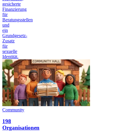
gesicherte
Finanzierung
für
Beratungsstellen
und
ein
Grundgesetz-
Zusatz
für
sexuelle
Identität.
Community
198
Organisationen