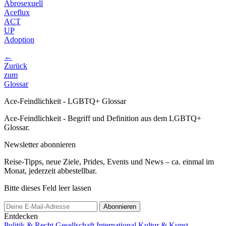
Abrosexuell
Aceflux
ACT
UP
Adoption
←
Zurück
zum
Glossar
Ace-Feindlichkeit - LGBTQ+ Glossar
Ace-Feindlichkeit - Begriff und Definition aus dem LGBTQ+
Glossar.
Newsletter abonnieren
Reise-Tipps, neue Ziele, Prides, Events und News – ca. einmal im
Monat, jederzeit abbestellbar.
Bitte dieses Feld leer lassen
Abonnieren
Entdecken
Politik & Recht
Gesellschaft
International
Kultur & Kunst