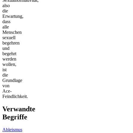
Sexualnormativität,
also
die
Erwartung,
dass
alle
Menschen
sexuell
begehren
und
begehrt
werden
wollen,
ist
die
Grundlage
von
Ace-
Feindlichkeit.
Verwandte
Begriffe
Ableismus