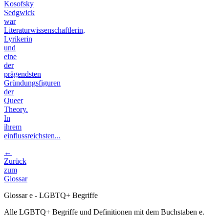
Kosofsky
Sedgwick
war
Literaturwissenschaftlerin,
Lyrikerin
und
eine
der
prägendsten
Gründungsfiguren
der
Queer
Theory.
In
ihrem
einflussreichsten...
←
Zurück
zum
Glossar
Glossar e - LGBTQ+ Begriffe
Alle LGBTQ+ Begriffe und Definitionen mit dem Buchstaben e.