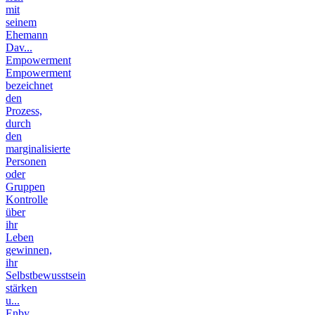
mit
seinem
Ehemann
Dav...
Empowerment
Empowerment
bezeichnet
den
Prozess,
durch
den
marginalisierte
Personen
oder
Gruppen
Kontrolle
über
ihr
Leben
gewinnen,
ihr
Selbstbewusstsein
stärken
u...
Enby