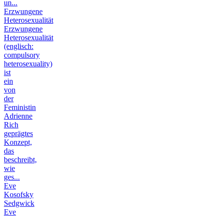
un...
Erzwungene
Heterosexualität
Erzwungene
Heterosexualität
(englisch:
compulsory
heterosexuality)
ist
ein
von
der
Feministin
Adrienne
Rich
geprägtes
Konzept,
das
beschreibt,
wie
ges...
Eve
Kosofsky
Sedgwick
Eve