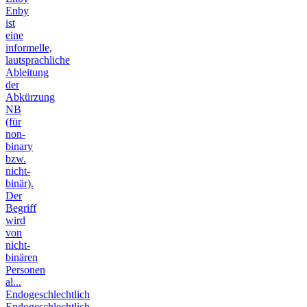
Enby
ist
eine
informelle,
lautsprachliche
Ableitung
der
Abkürzung
NB
(für
non-
binary
bzw.
nicht-
binär).
Der
Begriff
wird
von
nicht-
binären
Personen
al...
Endogeschlechtlich
Endogeschlechtlich