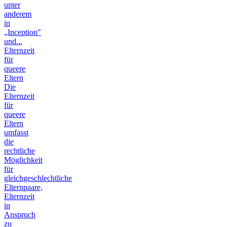
unter
anderem
in
„Inception"
und...
Elternzeit
für
queere
Eltern
Die
Elternzeit
für
queere
Eltern
umfasst
die
rechtliche
Möglichkeit
für
gleichgeschlechtliche
Elternpaare,
Elternzeit
in
Anspruch
zu