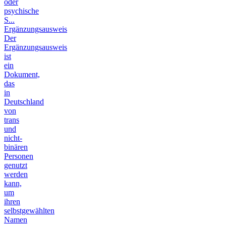
oder
psychische
S...
Ergänzungsausweis
Der
Ergänzungsausweis
ist
ein
Dokument,
das
in
Deutschland
von
trans
und
nicht-
binären
Personen
genutzt
werden
kann,
um
ihren
selbstgewählten
Namen