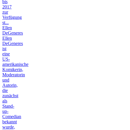
bis
2017
zur
Verfügung
st...
Ellen
DeGeneres
Ellen
DeGeneres
ist
eine
US-
amerikanische
Komikerin,
Moderatorin
und
Autorin,
die
zunächst
als
Stand-
up-
Comedian
bekannt
wurde,