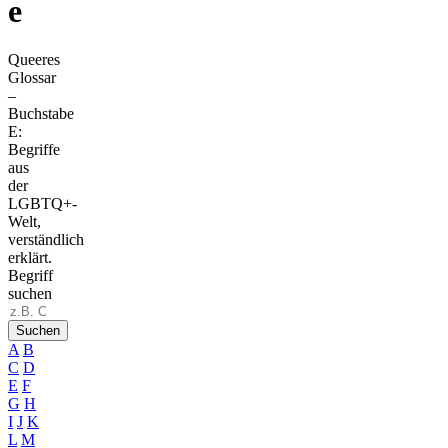
e
Queeres
Glossar
–
Buchstabe
E:
Begriffe
aus
der
LGBTQ+-
Welt,
verständlich
erklärt.
Begriff
suchen
Suchen
A
B
C
D
E
F
G
H
I
J
K
L
M