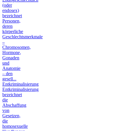
(oder
endosex)
bezeichnet
Personen,
deren
körperliche
Geschlechtsmerkmale
–
Chromosomen,
Hormone,
Gonaden
und
Anatomie
– den
gesell...
Entkriminalisierung
Entkriminalisierung
bezeichnet
die
Abschaffung
von
Gesetzen,
die
homosexuelle