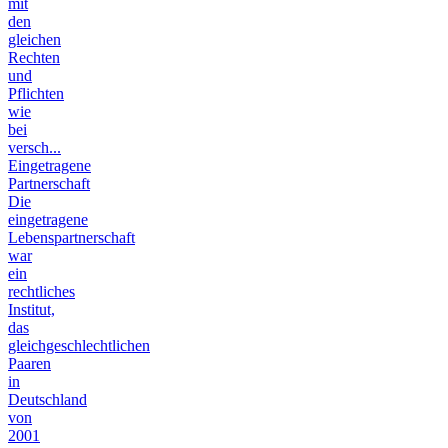
mit
den
gleichen
Rechten
und
Pflichten
wie
bei
versch...
Eingetragene
Partnerschaft
Die
eingetragene
Lebenspartnerschaft
war
ein
rechtliches
Institut,
das
gleichgeschlechtlichen
Paaren
in
Deutschland
von
2001