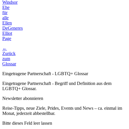
Windsor
Ehe
für
alle
Ellen
DeGeneres
Elliot
Page
←
Zurück
zum
Glossar
Eingetragene Partnerschaft - LGBTQ+ Glossar
Eingetragene Partnerschaft - Begriff und Definition aus dem
LGBTQ+ Glossar.
Newsletter abonnieren
Reise-Tipps, neue Ziele, Prides, Events und News – ca. einmal im
Monat, jederzeit abbestellbar.
Bitte dieses Feld leer lassen