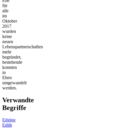
Ehe
für
alle
im
Oktober
2017
wurden
keine
neuen
Lebenspartnerschaften
mehr
begründet,
bestehende
konnten
in
Ehen
umgewandelt
werden.
Verwandte
Begriffe
Edging
Edith