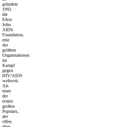
gründete
1992
die
Elton
John
AIDS
Foundation,
eine
der
größten
Organisationen
im
Kampf
gegen
HIV/AIDS
weltweit.
Als
einer
der
ersten
großen
Popstars,
der
offen
über