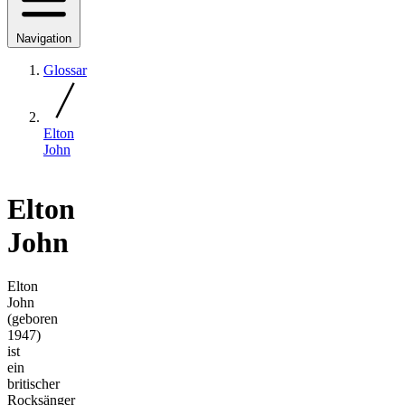
Navigation
Glossar
Elton
John
Elton
John
Elton
John
(geboren
1947)
ist
ein
britischer
Rocksänger