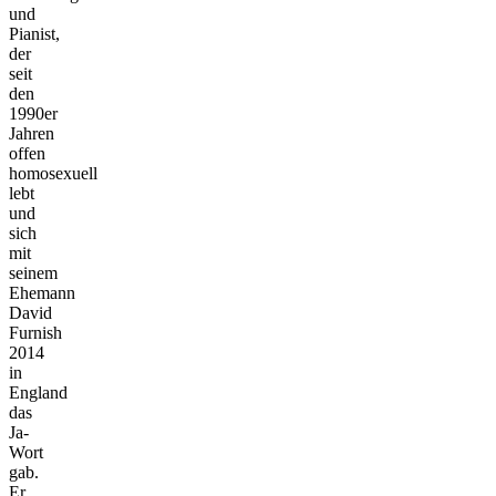
und
Pianist,
der
seit
den
1990er
Jahren
offen
homosexuell
lebt
und
sich
mit
seinem
Ehemann
David
Furnish
2014
in
England
das
Ja-
Wort
gab.
Er