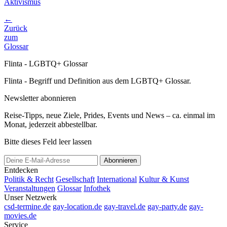
Aktivismus
←
Zurück
zum
Glossar
Flinta - LGBTQ+ Glossar
Flinta - Begriff und Definition aus dem LGBTQ+ Glossar.
Newsletter abonnieren
Reise-Tipps, neue Ziele, Prides, Events und News – ca. einmal im
Monat, jederzeit abbestellbar.
Bitte dieses Feld leer lassen
Abonnieren
Entdecken
Politik & Recht
Gesellschaft
International
Kultur & Kunst
Veranstaltungen
Glossar
Infothek
Unser Netzwerk
csd-termine.de
gay-location.de
gay-travel.de
gay-party.de
gay-
movies.de
Service