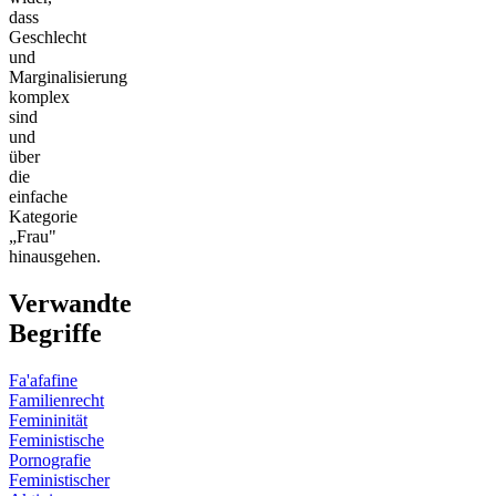
dass
Geschlecht
und
Marginalisierung
komplex
sind
und
über
die
einfache
Kategorie
„Frau"
hinausgehen.
Verwandte
Begriffe
Fa'afafine
Familienrecht
Femininität
Feministische
Pornografie
Feministischer