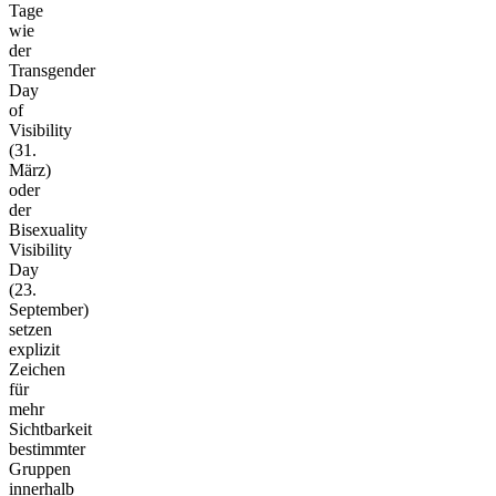
Tage
wie
der
Transgender
Day
of
Visibility
(31.
März)
oder
der
Bisexuality
Visibility
Day
(23.
September)
setzen
explizit
Zeichen
für
mehr
Sichtbarkeit
bestimmter
Gruppen
innerhalb