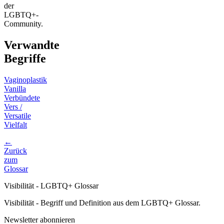
der
LGBTQ+-
Community.
Verwandte
Begriffe
Vaginoplastik
Vanilla
Verbündete
Vers /
Versatile
Vielfalt
←
Zurück
zum
Glossar
Visibilität - LGBTQ+ Glossar
Visibilität - Begriff und Definition aus dem LGBTQ+ Glossar.
Newsletter abonnieren