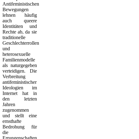
Antifeministischen
Bewegungen
lehnen häufig
auch queere
Identitäten und
Rechte ab, da sie
traditionelle
Geschlechterrollen
und
heterosexuelle
Familienmodelle
als naturgegeben
verteidigen. Die
Verbreitung
antifeministischer
Ideologien im
Internet hat in
den letzten
Jahren
zugenommen
und stellt eine
ernsthafte
Bedrohung für
die
Errungenschaften