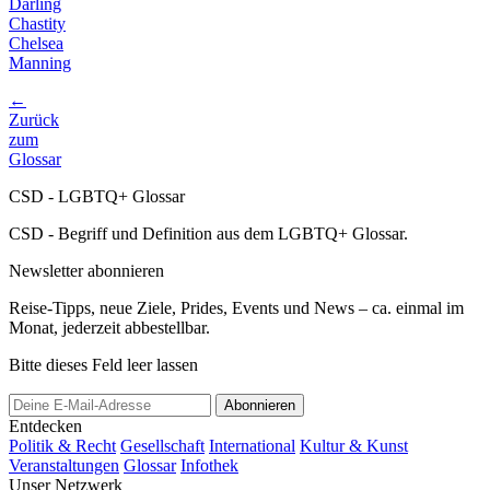
Darling
Chastity
Chelsea
Manning
←
Zurück
zum
Glossar
CSD - LGBTQ+ Glossar
CSD - Begriff und Definition aus dem LGBTQ+ Glossar.
Newsletter abonnieren
Reise-Tipps, neue Ziele, Prides, Events und News – ca. einmal im
Monat, jederzeit abbestellbar.
Bitte dieses Feld leer lassen
Abonnieren
Entdecken
Politik & Recht
Gesellschaft
International
Kultur & Kunst
Veranstaltungen
Glossar
Infothek
Unser Netzwerk