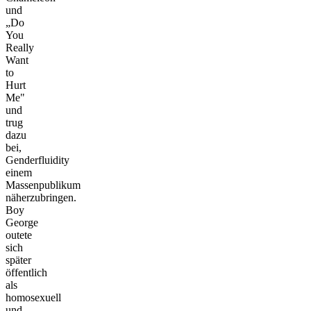
und
„Do
You
Really
Want
to
Hurt
Me"
und
trug
dazu
bei,
Genderfluidity
einem
Massenpublikum
näherzubringen.
Boy
George
outete
sich
später
öffentlich
als
homosexuell
und