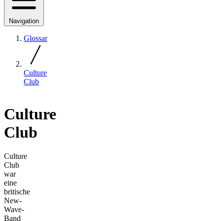
Navigation
Glossar
Culture
Club
Culture
Club
Culture
Club
war
eine
britische
New-
Wave-
Band