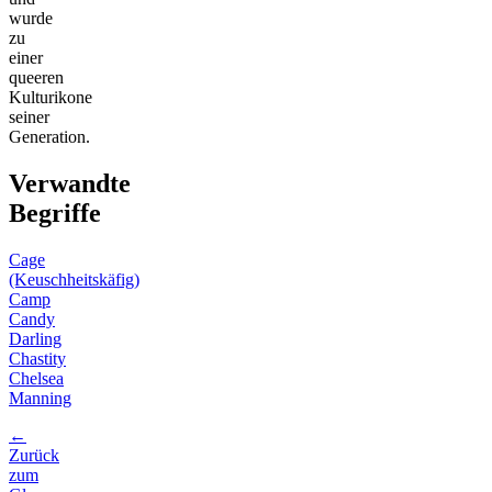
wurde
zu
einer
queeren
Kulturikone
seiner
Generation.
Verwandte
Begriffe
Cage
(Keuschheitskäfig)
Camp
Candy
Darling
Chastity
Chelsea
Manning
←
Zurück
zum