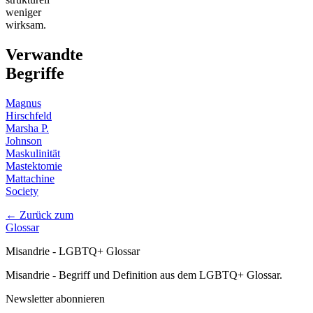
weniger
wirksam.
Verwandte
Begriffe
Magnus
Hirschfeld
Marsha P.
Johnson
Maskulinität
Mastektomie
Mattachine
Society
← Zurück zum
Glossar
Misandrie - LGBTQ+ Glossar
Misandrie - Begriff und Definition aus dem LGBTQ+ Glossar.
Newsletter abonnieren