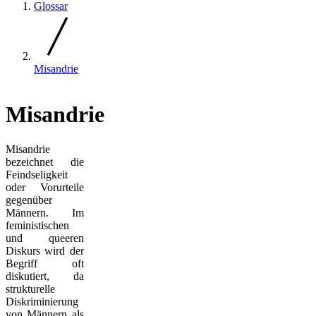
Glossar
Misandrie
Misandrie
Misandrie
bezeichnet die
Feindseligkeit
oder Vorurteile
gegenüber
Männern. Im
feministischen
und queeren
Diskurs wird der
Begriff oft
diskutiert, da
strukturelle
Diskriminierung
von Männern als