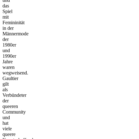
und
das
Spiel
mit
Femininität
in der
Männermode
der
1980er
und
1990er
Jahre
waren
wegweisend.
Gaultier
gilt
als
Verbündeter
der
queeren
Community
und
hat
viele
queere