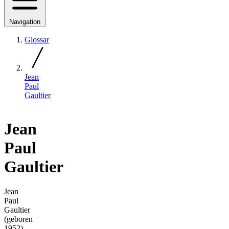
Navigation
Glossar
Jean
Paul
Gaultier
Jean
Paul
Gaultier
Jean
Paul
Gaultier
(geboren
1952)