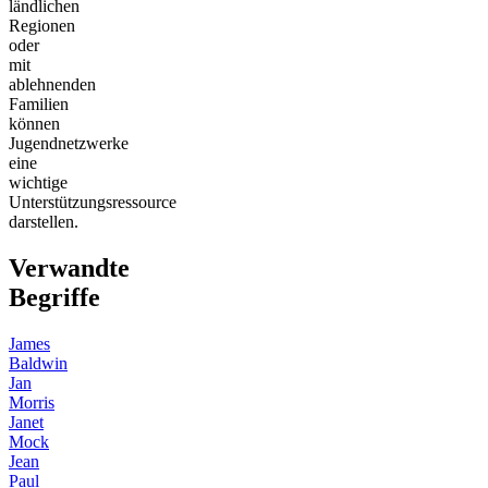
ländlichen
Regionen
oder
mit
ablehnenden
Familien
können
Jugendnetzwerke
eine
wichtige
Unterstützungsressource
darstellen.
Verwandte
Begriffe
James
Baldwin
Jan
Morris
Janet
Mock
Jean
Paul