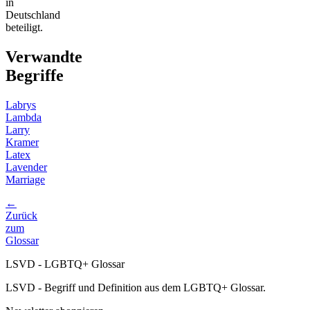
in
Deutschland
beteiligt.
Verwandte
Begriffe
Labrys
Lambda
Larry
Kramer
Latex
Lavender
Marriage
←
Zurück
zum
Glossar
LSVD - LGBTQ+ Glossar
LSVD - Begriff und Definition aus dem LGBTQ+ Glossar.