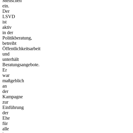
Menschen
ein.
Der
LSVD
ist
aktiv
in der
Politikberatung,
betreibt
Öffentlichkeitsarbeit
und
unterhält
Beratungsangebote.
Er
war
maßgeblich
an
der
Kampagne
zur
Einführung
der
Ehe
für
alle