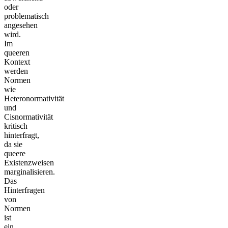
oder
problematisch
angesehen
wird.
Im
queeren
Kontext
werden
Normen
wie
Heteronormativität
und
Cisnormativität
kritisch
hinterfragt,
da sie
queere
Existenzweisen
marginalisieren.
Das
Hinterfragen
von
Normen
ist
ein