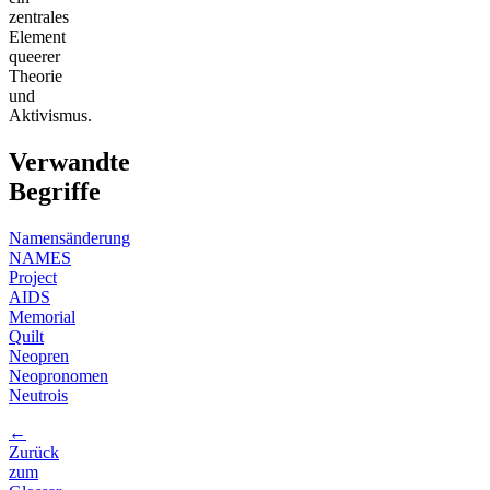
zentrales
Element
queerer
Theorie
und
Aktivismus.
Verwandte
Begriffe
Namensänderung
NAMES
Project
AIDS
Memorial
Quilt
Neopren
Neopronomen
Neutrois
←
Zurück
zum