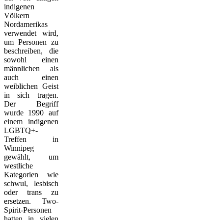
indigenen
Völkern
Nordamerikas
verwendet wird,
um Personen zu
beschreiben, die
sowohl einen
männlichen als
auch einen
weiblichen Geist
in sich tragen.
Der Begriff
wurde 1990 auf
einem indigenen
LGBTQ+-
Treffen in
Winnipeg
gewählt, um
westliche
Kategorien wie
schwul, lesbisch
oder trans zu
ersetzen. Two-
Spirit-Personen
hatten in vielen