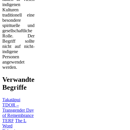
indigenen
Kulturen
traditionell eine
besondere
spirituelle und
gesellschaftliche
Rolle. Der
Begriff sollte
nicht auf nicht-
indigene
Personen
angewendet
werden.
Verwandte
Begriffe
Takatāpui
TDOR –
Transgender Day
of Remembrance
TERF
The L
Word