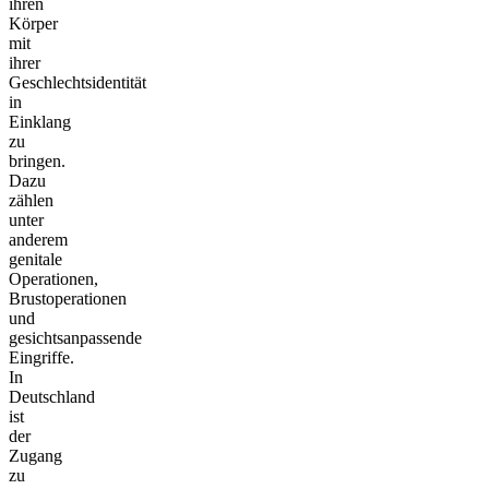
ihren
Körper
mit
ihrer
Geschlechtsidentität
in
Einklang
zu
bringen.
Dazu
zählen
unter
anderem
genitale
Operationen,
Brustoperationen
und
gesichtsanpassende
Eingriffe.
In
Deutschland
ist
der
Zugang
zu