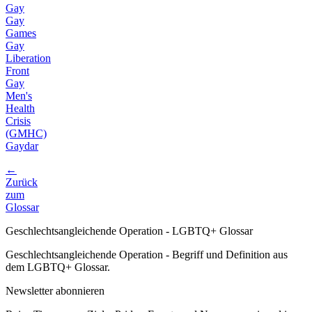
Gay
Gay
Games
Gay
Liberation
Front
Gay
Men's
Health
Crisis
(GMHC)
Gaydar
←
Zurück
zum
Glossar
Geschlechtsangleichende Operation - LGBTQ+ Glossar
Geschlechtsangleichende Operation - Begriff und Definition aus
dem LGBTQ+ Glossar.
Newsletter abonnieren