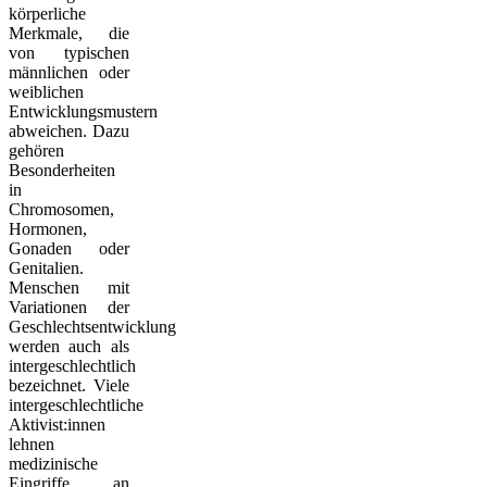
körperliche
Merkmale, die
von typischen
männlichen oder
weiblichen
Entwicklungsmustern
abweichen. Dazu
gehören
Besonderheiten
in
Chromosomen,
Hormonen,
Gonaden oder
Genitalien.
Menschen mit
Variationen der
Geschlechtsentwicklung
werden auch als
intergeschlechtlich
bezeichnet. Viele
intergeschlechtliche
Aktivist:innen
lehnen
medizinische
Eingriffe an