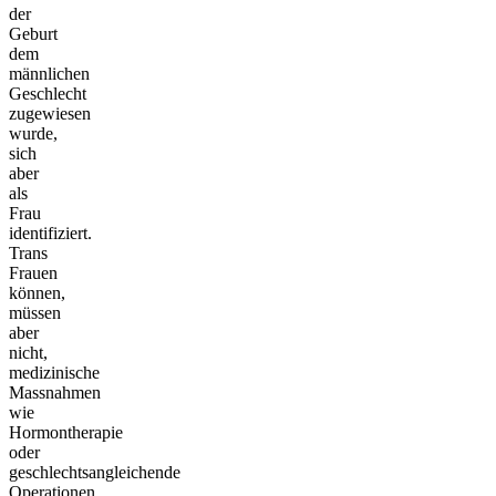
der
Geburt
dem
männlichen
Geschlecht
zugewiesen
wurde,
sich
aber
als
Frau
identifiziert.
Trans
Frauen
können,
müssen
aber
nicht,
medizinische
Massnahmen
wie
Hormontherapie
oder
geschlechtsangleichende
Operationen