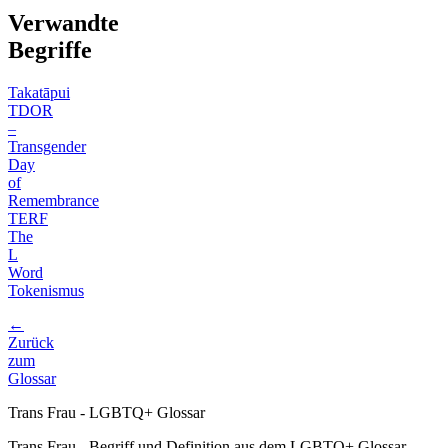
Verwandte
Begriffe
Takatāpui
TDOR
–
Transgender
Day
of
Remembrance
TERF
The
L
Word
Tokenismus
←
Zurück
zum
Glossar
Trans Frau - LGBTQ+ Glossar
Trans Frau - Begriff und Definition aus dem LGBTQ+ Glossar.