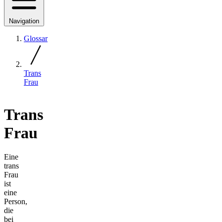
Navigation
Glossar
Trans
Frau
Trans
Frau
Eine
trans
Frau
ist
eine
Person,
die
bei